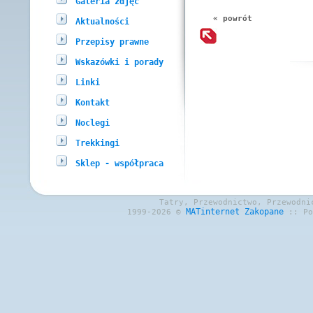
Galeria zdjęć
« powrót
Aktualności
Przepisy prawne
Wskazówki i porady
Linki
Kontakt
Noclegi
Trekkingi
Sklep - współpraca
Tatry, Przewodnictwo, Przewodni
MATinternet
Zakopane
1999-2026 ©
:: P