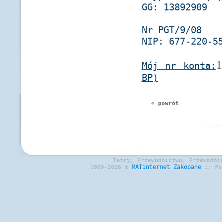
GG: 13892909
Nr PGT/9/08
NIP: 677-220-5
1
Mój nr konta:
BP)
« powrót
Tatry, Przewodnictwo, Przewodni
MATinternet
Zakopane
1999-2026 ©
:: P