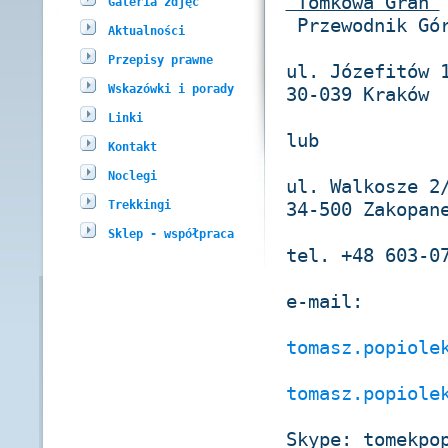
"Tomkowa Grań"
Galeria zdjęć
Przewodnik Gór
Aktualności
Przepisy prawne
ul. Józefitów 
Wskazówki i porady
30-039 Kraków
Linki
lub
Kontakt
Noclegi
ul. Walkosze 2
Trekkingi
34-500 Zakopan
Sklep - współpraca
tel. +48 603-0
e-mail:
tomasz.popiole
tomasz.popiole
Skype: tomekpo