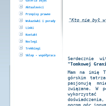
Galeria zdjęć
Aktualności
Przepisy prawne
"Kto nie był w
Wskazówki i porady
Linki
Kontakt
Noclegi
Trekkingi
Sklep - współpraca
Serdecznie wi
"Tomkowej Gran
Mam na imię T
górskim tatrz
pasjonują mn
związane. W p
wykorzystać
doświadczenia
ogrom gór inny