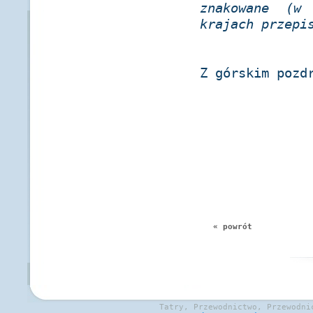
znakowane (w
krajach przepi
Z górskim pozd
« powrót
Tatry, Przewodnictwo, Przewodni