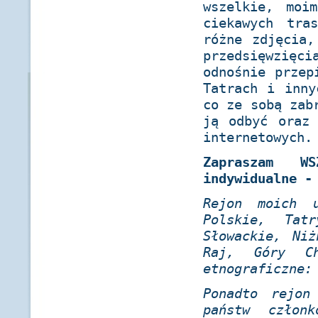
wszelkie, moi
ciekawych tra
różne zdjęcia,
przedsięwzię
odnośnie przep
Tatrach i inny
co ze sobą zab
ją odbyć oraz 
internetowych.
Zapraszam W
indywidualne -
Rejon moich u
Polskie, Tat
Słowackie, Ni
Raj, Góry Ch
etnograficzne:
Ponadto rejon
państw człon