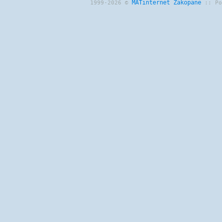
MATinternet
Zakopane
1999-2026 ©
:: P