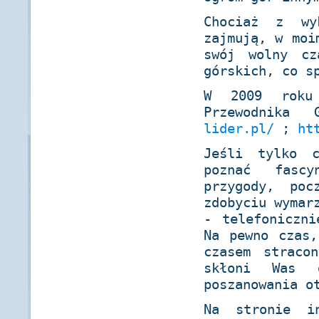
Chociaż z wy
zajmują, w moi
swój wolny cz
górskich, co s
W 2009 roku 
Przewodnika 
lider.pl/
;
ht
Jeśli tylko c
poznać fascy
przygody, poc
zdobyciu wymar
- telefoniczni
Na pewno czas,
czasem straco
skłoni Was 
poszanowania o
Na stronie i