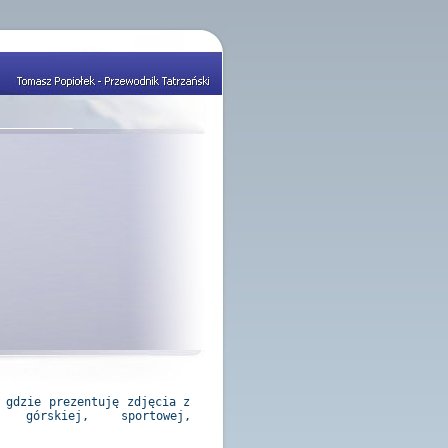
 gdzie prezentuję zdjęcia z
i górskiej, sportowej,