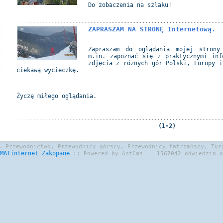
Do zobaczenia na szlaku!
ZAPRASZAM NA STRONĘ Internetową.
Zapraszam do oglądania mojej strony
m.in. zapoznać się z praktycznymi inf
zdjęcia z różnych gór Polski, Europy i
ciekawą wycieczkę.
Życzę miłego oglądania.
(1-2)
, Przewodnictwo, Przewodnicy górscy, Przewodnicy tatrzańscy, Tur
MATinternet
Zakopane
:: Powered by AntCms
1567042
odwiedzin o