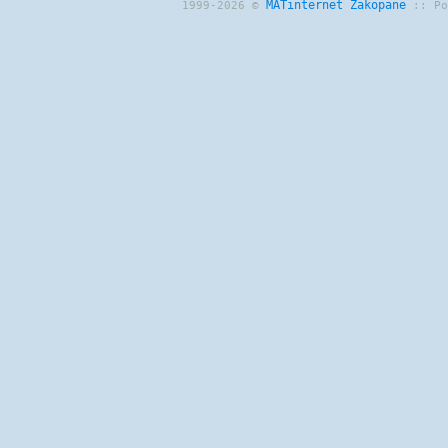
MATinternet
Zakopane
1999-2026 ©
:: P