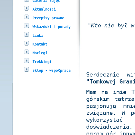
Galeria zdjęć
Aktualności
Przepisy prawne
"Kto nie był w
Wskazówki i porady
Linki
Kontakt
Noclegi
Trekkingi
Sklep - współpraca
Serdecznie wi
"Tomkowej Gran
Mam na imię T
górskim tatrz
pasjonują mn
związane. W p
wykorzystać
doświadczenia
ogrom gór inny