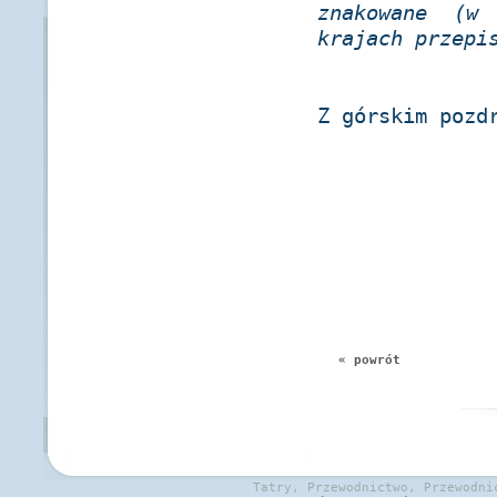
znakowane (w
krajach przepi
Z górskim pozd
« powrót
Tatry, Przewodnictwo, Przewodni