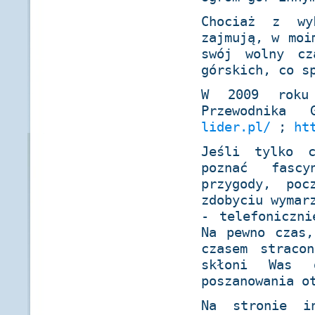
Chociaż z wy
zajmują, w moi
swój wolny cz
górskich, co s
W 2009 roku 
Przewodnika 
lider.pl/
;
ht
Jeśli tylko c
poznać fascy
przygody, poc
zdobyciu wymar
- telefoniczni
Na pewno czas,
czasem straco
skłoni Was 
poszanowania o
Na stronie i