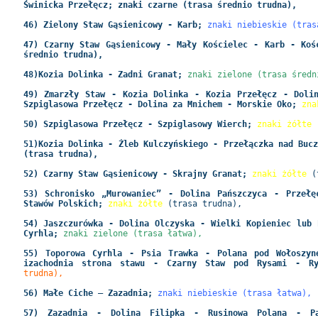
Świnicka Przełęcz; znaki czarne (trasa średnio trudna),
46) Zielony Staw Gąsienicowy - Karb;
znaki niebieskie (tras
47) Czarny Staw Gąsienicowy - Mały Kościelec - Karb - Koś
średnio trudna),
48)Kozia Dolinka - Zadni Granat;
znaki zielone (trasa średn
49) Zmarzły Staw - Kozia Dolinka - Kozia Przełęcz - Doli
Szpiglasowa Przełęcz - Dolina za Mnichem - Morskie Oko;
zna
50) Szpiglasowa Przełęcz - Szpiglasowy Wierch;
znaki żółte
51)Kozia Dolinka - Żleb Kulczyńskiego - Przełączka nad Buc
(trasa trudna),
52) Czarny Staw Gąsienicowy - Skrajny Granat;
znaki żółte
(
53) Schronisko „Murowaniec” - Dolina Pańszczyca - Przełę
Stawów Polskich;
znaki żółte
(trasa trudna),
54) Jaszczurówka - Dolina Olczyska - Wielki Kopieniec lub 
Cyrhla;
znaki zielone (trasa łatwa),
55) Toporowa Cyrhla - Psia Trawka - Polana pod Wołoszyn
izachodnia strona stawu - Czarny Staw pod Rysami - 
trudna),
56) Małe Ciche – Zazadnia;
znaki niebieskie (trasa łatwa),
57) Zazadnia - Dolina Filipka - Rusinowa Polana - P