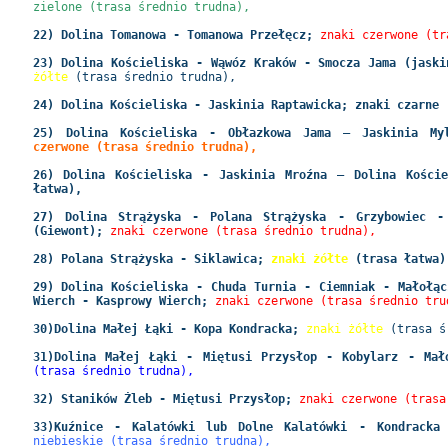
zielone (trasa średnio trudna),
22) Dolina Tomanowa - Tomanowa Przełęcz;
znaki czerwone (tr
23) Dolina Kościeliska - Wąwóz Kraków - Smocza Jama (jaski
żółte
(
trasa średnio trudna)
,
24) Dolina Kościeliska - Jaskinia Raptawicka; znaki czarne 
25) Dolina Kościeliska - Obłazkowa Jama – Jaskinia M
czerwone (trasa średnio trudna),
26) Dolina Kościeliska - Jaskinia Mroźna – Dolina Koście
łatwa),
27) Dolina Strążyska - Polana Strążyska - Grzybowiec -
(Giewont);
znaki czerwone (trasa średnio trudna),
28) Polana Strążyska - Siklawica;
znaki żółte
(
trasa łatwa)
29) Dolina Kościeliska - Chuda Turnia - Ciemniak - Małołąc
Wierch - Kasprowy Wierch;
znaki czerwone (trasa średnio tru
30)Dolina Małej Łąki - Kopa Kondracka;
znaki żółte
(trasa ś
31)Dolina Małej Łąki - Miętusi Przysłop - Kobylarz - Mał
(trasa średnio trudna),
32) Staników Żleb - Miętusi Przysłop;
znaki czerwone (trasa
33)Kuźnice - Kalatówki lub Dolne Kalatówki - Kondracka
niebieskie (trasa średnio trudna),