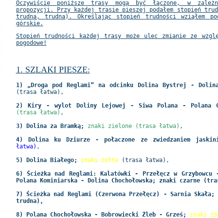
Oczywiście poniższe trasy mogą być łączone, w zależ
propozycji. Przy każdej trasie pieszej podałem stopień tru
trudna, trudna). Określając stopień trudności wziąłem po
górskie.
Stopień trudności każdej trasy może ulec zmianie ze wzgl
pogodowe!
1. SZLAKI PIESZE:
1) „Droga pod Reglami” na odcinku Dolina Bystrej - Dolin
(trasa łatwa),
2) Kiry - wylot Doliny Lejowej - Siwa Polana - Polana C
(trasa łatwa)
,
3) Dolina za Bramką;
znaki zielone (trasa łatwa)
,
4) Dolina ku Dziurze - połaczone ze zwiedzaniem jaskin
łatwa)
,
5) Dolina Białego;
znaki żółte
(trasa łatwa)
,
6) Ścieżka nad Reglami: Kalatówki - Przełęcz w Grzybowcu 
Polana Kominiarska - Dolina Chochołowska; znaki czarne (tra
7) Ścieżka nad Reglami (Czerwona Przełęcz) - Sarnia Skała;
trudna),
8) Polana Chochołowska - Bobrowiecki Żleb - Grześ;
znaki żó