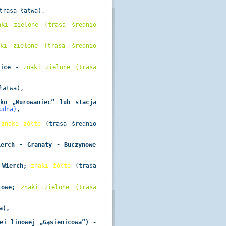
trasa łatwa)
,
aki zielone (trasa średnio
aki zielone (trasa średnio
źnice
-
znaki zielone (trasa
łatwa),
ko „Murowaniec” lub stacja
udna)
,
;
znaki żółte
(trasa średnio
ierch - Granaty - Buczynowe
y Wierch;
znaki żółte
(trasa
liowe;
znaki zielone (trasa
a),
ei linowej „Gąsienicowa”) -