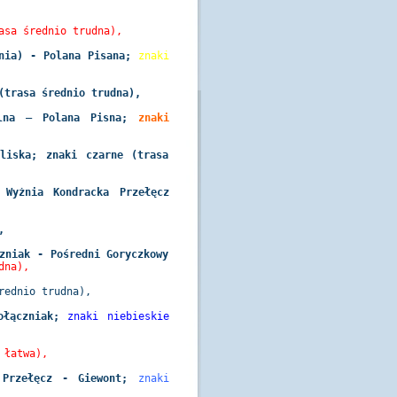
asa średnio trudna),
nia) - Polana Pisana;
znaki
(trasa średnio trudna),
ylna – Polana Pisna;
znaki
liska; znaki czarne (trasa
 Wyżnia Kondracka Przełęcz
,
zniak - Pośredni Goryczkowy
dna),
rednio trudna),
ołączniak;
znaki niebieskie
 łatwa),
 Przełęcz - Giewont;
znaki