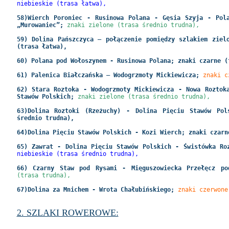
niebieskie (trasa łatwa),
58)Wierch Poroniec - Rusinowa Polana - Gęsia Szyja - Pol
„Murowaniec”;
znaki zielone (trasa średnio trudna),
59) Dolina Pańszczyca – połączenie pomiędzy szlakiem ziel
(trasa łatwa),
60) Polana pod Wołoszynem - Rusinowa Polana; znaki czarne (
61) Palenica Białczańska – Wodogrzmoty Mickiewicza;
znaki c
62) Stara Roztoka - Wodogrzmoty Mickiewicza - Nowa Roztok
Stawów Polskich;
znaki zielone (trasa średnio trudna),
63)Dolina Roztoki (Rzeżuchy) - Dolina Pięciu Stawów Pol
średnio trudna),
64)Dolina Pięciu Stawów Polskich - Kozi Wierch; znaki czarn
65) Zawrat - Dolina Pięciu Stawów Polskich - Świstówka R
niebieskie (trasa średnio trudna),
66) Czarny Staw pod Rysami - Mięguszowiecka Przełęcz p
(trasa trudna),
67)Dolina za Mnichem - Wrota Chałubińskiego;
znaki czerwone
2. SZLAKI ROWEROWE: