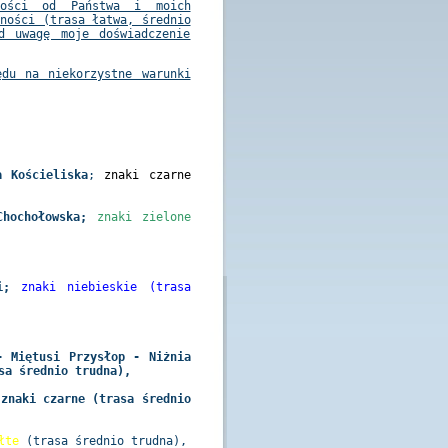
ności od Państwa i moich
dności (trasa łatwa, średnio
d uwagę moje doświadczenie
ędu na niekorzystne warunki
a Kościeliska
;
znaki czarne
hochołowska;
znaki zielone
i;
znaki niebieskie (trasa
- Miętusi Przysłop - Niżnia
sa średnio trudna),
 znaki czarne (trasa średnio
łte
(trasa średnio trudna)
,