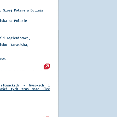
o Siwej Polany w Dolinie
iska na Polanie
ali Gąsienicowej,
isko –Tarasówka,
ego.
 słowackich - Wysokich i
ności tych tras może ulec