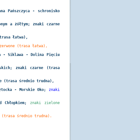
ana Pańszczyca - schronisko
onym a żółtym;
znaki czarne
trasa łatwa),
zerwone (trasa łatwa),
a - Siklawa - Dolina Pięciu
skich; znaki czarne (trasa
e (trasa średnio trudna),
oztocka - Morskie Oko;
znaki
od Chłopkiem;
znaki zielone
 (trasa średnio trudna).