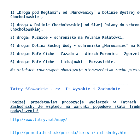
1) „Droga pod Reglami”: od „Murowanicy” w Dolinie Bystrej d
Chochołowskiej,
2) droga w Dolinie Chochołowskiej od Siwej Polany do schron
Chochołowskiej,
3) droga: Kuźnice - schronisko na Polanie Kalatówki,
4) droga: Dolina Suchej Wody - schronisko „Murowaniec” na H
5) droga: Małe Ciche – Zazadnia – Wierch Poroniec – Zgorzel
6) droga: Małe Ciche – Lichajówki – Murzasichle.
Na szlakach rowerowych obowiązuje pierwszeństwo ruchu piesz
Tatry Słowackie - cz. I: Wysokie i Zachodnie
Poniżej przedstawiam propozycje wycieczek w Tatrach
Zachodnich. Ze względu na warunki pogodowe skala trud
podwyższeniu!
http://www.tatry.net/mapy/
http://primula.host.sk/priroda/turistika_chodniky.htm