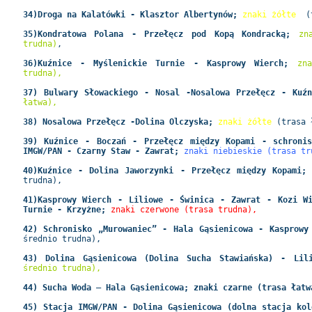
34)Droga na Kalatówki - Klasztor Albertynów;
znaki żółte
(
35)Kondratowa Polana - Przełęcz pod Kopą Kondracką;
zn
trudna)
,
36)Kuźnice - Myślenickie Turnie - Kasprowy Wierch;
zn
trudna),
37) Bulwary Słowackiego - Nosal -Nosalowa Przełęcz - Ku
łatwa),
38) Nosalowa Przełęcz -Dolina Olczyska;
znaki żółte
(trasa 
39) Kuźnice - Boczań - Przełęcz między Kopami - schronis
IMGW/PAN - Czarny Staw - Zawrat;
znaki niebieskie (trasa tr
40)Kuźnice - Dolina Jaworzynki - Przełęcz między Kopami
trudna),
41)Kasprowy Wierch - Liliowe - Świnica - Zawrat - Kozi W
Turnie - Krzyżne;
znaki czerwone (trasa trudna),
42) Schronisko „Murowaniec” - Hala Gąsienicowa - Kasprow
średnio trudna),
43) Dolina Gąsienicowa (Dolina Sucha Stawiańska) - Li
średnio trudna),
44) Sucha Woda – Hala Gąsienicowa; znaki czarne (trasa łatw
45) Stacja IMGW/PAN - Dolina Gąsienicowa (dolna stacja kol