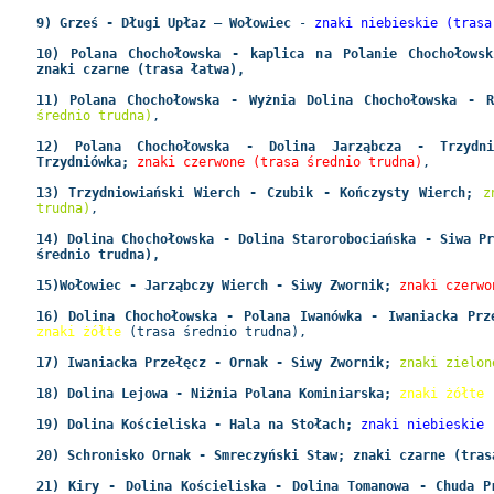
9) Grześ - Długi Upłaz – Wołowiec
-
znaki niebieskie (trasa
10) Polana Chochołowska - kaplica na Polanie Chochołowsk
znaki czarne (trasa łatwa),
11) Polana Chochołowska - Wyżnia Dolina Chochołowska - 
średnio trudna)
,
12) Polana Chochołowska - Dolina Jarząbcza - Trzydni
Trzydniówka;
znaki czerwone (trasa średnio trudna)
,
13) Trzydniowiański Wierch - Czubik - Kończysty Wierch;
z
trudna)
,
14) Dolina Chochołowska - Dolina Starorobociańska - Siwa P
średnio trudna),
15)Wołowiec - Jarząbczy Wierch - Siwy Zwornik;
znaki czerwo
16) Dolina Chochołowska - Polana Iwanówka - Iwaniacka Prz
znaki żółte
(trasa średnio trudna),
17) Iwaniacka Przełęcz - Ornak - Siwy Zwornik;
znaki zielon
18) Dolina Lejowa - Niżnia Polana Kominiarska;
znaki żółte
19) Dolina Kościeliska - Hala na Stołach;
znaki niebieskie 
20) Schronisko Ornak - Smreczyński Staw; znaki czarne (tras
21) Kiry - Dolina Kościeliska - Dolina Tomanowa - Chuda P