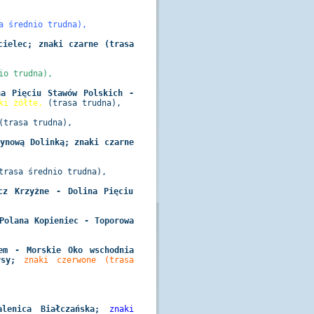
a średnio trudna),
cielec; znaki czarne (trasa
io trudna),
na Pięciu Stawów Polskich -
ki żółte,
(trasa trudna),
(trasa trudna),
zynową Dolinką; znaki czarne
trasa średnio trudna),
cz Krzyżne - Dolina Pięciu
Polana Kopieniec - Toporowa
em - Morskie Oko wschodnia
Rysy;
znaki czerwone (trasa
alenica Białczańska;
znaki