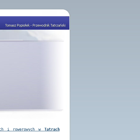
zych i rowerowych w
Tatrach