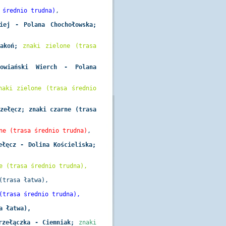
 średnio trudna)
,
iej - Polana Chochołowska;
Rakoń;
znaki zielone (trasa
owiański Wierch - Polana
naki zielone (trasa średnio
rzełęcz; znaki czarne (trasa
ne (trasa średnio trudna)
,
ełęcz - Dolina Kościeliska;
e (trasa średnio trudna),
(trasa łatwa)
,
(trasa średnio trudna),
a łatwa),
rzełączka - Ciemniak;
znaki