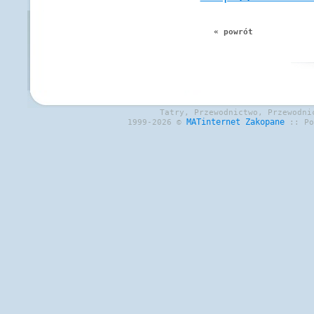
« powrót
Tatry, Przewodnictwo, Przewodni
MATinternet
Zakopane
1999-2026 ©
:: P