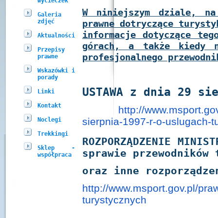
wycieczek
W niniejszym dziale, na
Galeria
zdjęć
prawne dotryczące turysty
informacje dotyczące teg
Aktualności
górach, a także kiedy n
Przepisy
profesjonalnego przewodni
prawne
Wskazówki i
porady
USTAWA
z dnia 29 si
Linki
Kontakt
http://www.msport.gov
sierpnia-1997-r-o-
uslugach-t
Noclegi
Trekkingi
ROZPORZĄDZENIE
MINIST
Sklep -
sprawie przewodników 
współpraca
oraz inne rozporządze
http://www.msport.gov.pl/
praw
turystycznych