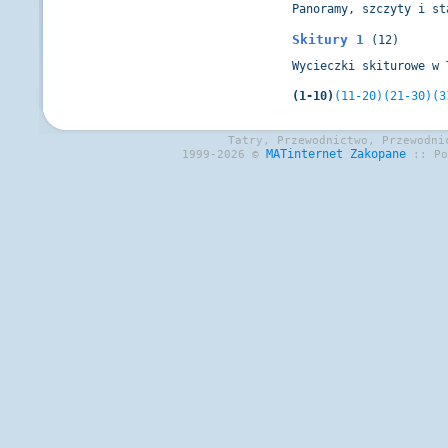
Panoramy, szczyty i st
Skitury 1
(12)
Wycieczki skiturowe w 
(1-10)
(11-20)
(21-30)
(3
Tatry, Przewodnictwo, Przewodni
MATinternet
Zakopane
1999-2026 ©
:: P