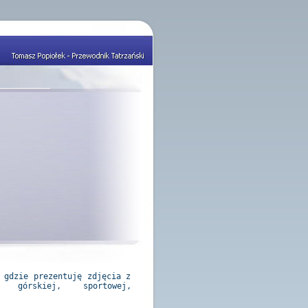
 gdzie prezentuję zdjęcia z
i górskiej, sportowej,