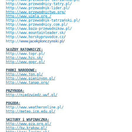
http://www.przewodnicy-tatry.pl/
http://www.przewodnik-lider.pl/
http://www.przewodnictwo.org/
http://www.uimla.org./
http://www.przewodnik-tatrzański.pl/
http://www.przewodnicy.com.pl/
http://www.baza-przewodnikow.pl/
http://www.mountainleader.sk/
http://
www.horskypruvodce.cz
/
www.jacekplonczynski.pl
http://
/
SŁUŻBY RATOWNICZE
:
http://www.topr.pl/
http://www.hzs.sk/
http://www.gopr.pl/
PARKI NARODOWE:
http://www.tpn.pl/
http://www.pieninypn.pl/
http://www.tanap.org/
PRZYRODA:
http://niedzwiedz.wwf.pl/
POGODA:
http://www.weatheronline.pl/
http://meteo.icm.edu.pl/
SKITURY i WSPINACZKA:
http://www.pza.org.pl/
http://kw.krakow.pl/