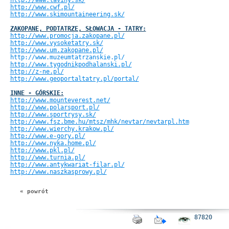
http://www.laviny.sk/
http://www.cwf.pl/
http://www.skimountaineering.sk/
ZAKOPANE, PODTATRZE, SŁOWACJA - TATRY:
http://www.promocja.zakopane.pl/
http://www.vysoketatry.sk/
http://www.um.zakopane.pl/
http://www.muzeumtatrzanskie.pl/
http://www.tygodnikpodhalanski.pl/
http://z-ne.pl/
http://www.geoportaltatry.pl/portal/
INNE - GÓRSKIE:
http://www.mounteverest.net/
http://www.polarsport.pl/
http://www.sportrysy.sk/
http://www.fsz.bme.hu/mtsz/mhk/nevtar/nevtarpl.htm
http://www.wierchy.krakow.pl/
http://www.e-gory.pl/
http://www.nyka.home.pl/
http://www.pkl.pl/
http://www.turnia.pl/
http://www.antykwariat-filar.pl/
http://www.naszkasprowy.pl/
« powrót
87820