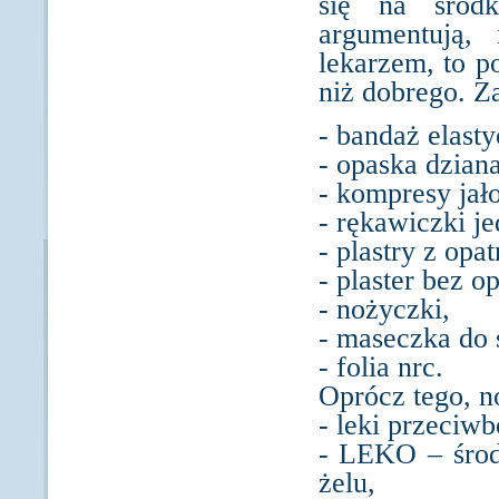
się na środk
argumentują, 
lekarzem, to p
niż dobrego. Z
- bandaż elasty
- opaska dziana
- kompresy jał
- rękawiczki j
- plastry z opa
- plaster bez o
- nożyczki,
- maseczka do 
- folia nrc.
Oprócz tego, n
- leki przeciwb
- LEKO – środ
żelu,