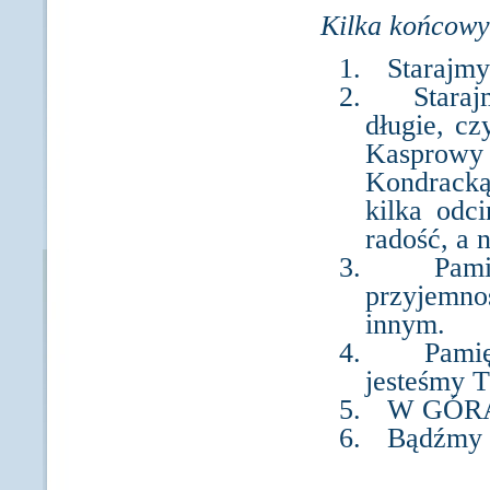
Kilka końcow
1.
Starajmy
2.
Staraj
długie, c
Kasprow
Kondracką
kilka odc
radość, a n
3.
Pami
przyjemno
innym.
4.
Pamię
jesteśmy
5.
W GÓRA
6.
Bądźmy 