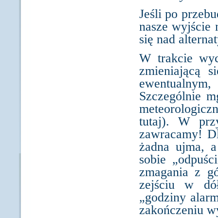
Jeśli po przebu
nasze wyjście 
się nad altern
W trakcie wyc
zmieniającą s
ewentualnym
Szczególnie m
meteorologicz
tutaj). W prz
zawracamy! Dl
żadna ujma, a
sobie „odpuśc
zmagania z gó
zejściu w d
„godziny alar
zakończeniu wy