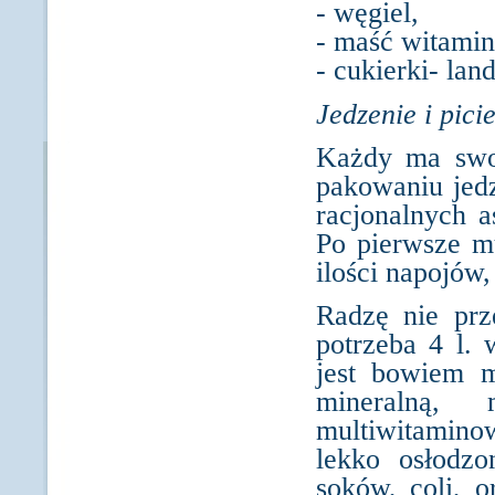
- węgiel,
- maść witami
- cukierki- lan
Jedzenie i picie
Każdy ma swoj
pakowaniu jedz
racjonalnych a
Po pierwsze m
ilości napojów
Radzę nie prz
potrzeba 4 l.
jest bowiem 
mineralną,
multiwitamino
lekko osłodzo
soków, coli, o