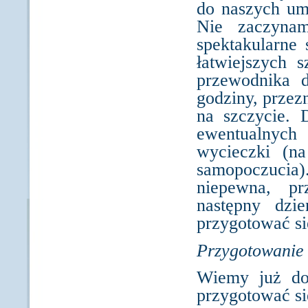
do naszych um
Nie zaczyna
spektakularne 
łatwiejszych 
przewodnika 
godziny, przez
na szczycie. 
ewentualnych
wycieczki (n
samopoczucia
niepewna, pr
następny dzi
przygotować si
Przygotowanie 
Wiemy już dok
przygotować si