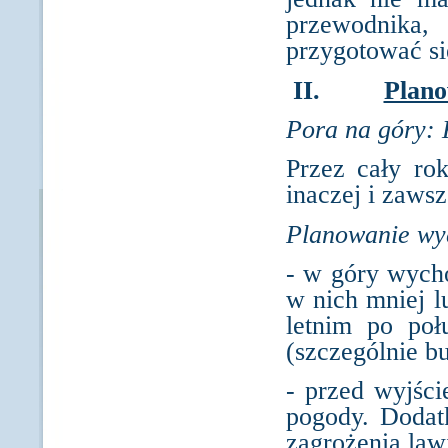
przewodnika,
przygotować si
II.
Plano
Pora na góry: 
Przez cały ro
inaczej i zawsz
Planowanie wyc
- w góry wych
w nich mniej l
letnim po poł
(szczególnie bu
- przed wyjśc
pogody. Doda
zagrożenia la