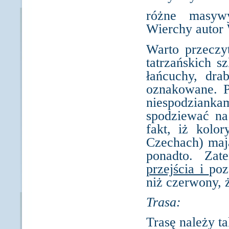
różne masywy
Wierchy autor
Warto przeczy
tatrzańskich s
łańcuchy, dra
oznakowane. P
niespodzian
spodziewać na
fakt, iż kolo
Czechach) mają
ponadto. Za
przejścia i
poz
niż czerwony, ż
Trasa:
Trasę należy t