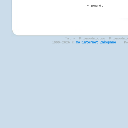
« powrót
Tatry, Przewodnictwo, Przewodni
MATinternet
Zakopane
1999-2026 ©
:: P