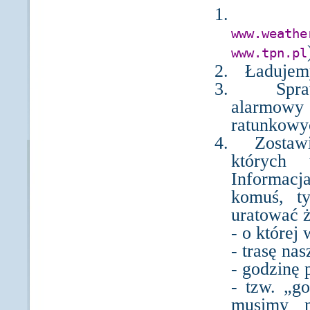
1.
www.weathe
www.tpn.pl
2.
Ładujem
3.
Spr
alarmowy
ratunkowy
4.
Zostaw
których 
Informacj
komuś, t
uratować ż
- o której
- trasę nas
- godzinę 
- tzw. „g
musimy n