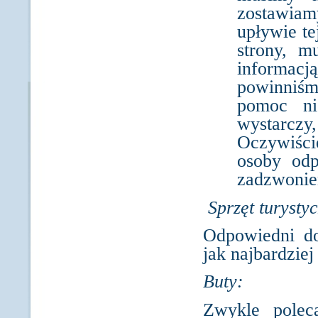
zostawiam
upływie te
strony, m
informac
powinniśm
pomoc ni
wystarczy,
Oczywiści
osoby odp
zadzwonien
Sprzęt turysty
Odpowiedni do
jak najbardzie
Buty:
Zwykle polec