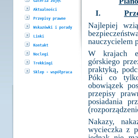
Plano
Galeria zdjęć
Aktualności
I.
Prz
Przepisy prawne
Najlepiej wz
Wskazówki i porady
bezpieczeńs
Linki
nauczycielem 
Kontakt
W krajach eu
Noclegi
górskiego prze
Trekkingi
praktyką, pod
Sklep - współpraca
Póki co tylk
obowiązek pos
przepisy pra
posiadania pr
(rozporządzeni
Nakazy, naka
wycieczka z p
jednak nie ma