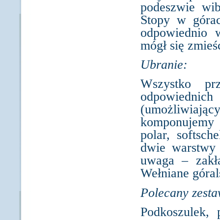
podeszwie wi
Stopy w góra
odpowiednio w
mógł się zmieśc
Ubranie:
Wszystko pr
odpowiednich 
(umożliwiając
komponujemy n
polar, softsc
dwie warstwy 
uwaga – zakła
Wełniane górals
Polecany zesta
Podkoszulek, p