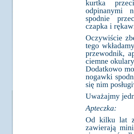
kurtka przec
odpinanymi n
spodnie prze
czapka i rękaw
Oczywiście zb
tego wkładamy
przewodnik, ap
ciemne okulary
Dodatkowo moż
nogawki spodni
się nim posług
Uważajmy jedna
Apteczka:
Od kilku lat
zawierają mini