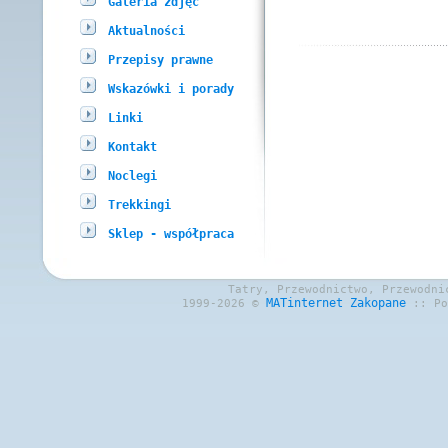
Galeria zdjęć
Aktualności
Przepisy prawne
Wskazówki i porady
Linki
Kontakt
Noclegi
Trekkingi
Sklep - współpraca
Tatry, Przewodnictwo, Przewodni
MATinternet
Zakopane
1999-2026 ©
:: P